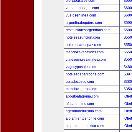
ofertapasajes.com
$600
ventadepasajes.com
$600
vuelosenlinea.com
$600
argentinatequiero.com
$590
restaurantesargentinos.com
$580
hotelesasuncion.com
$550
hotelescarlospaz.com
$550
mendozavacations.com
$550
viajesempresariales.com
$550
viajesypasajes.com
$480
hotelesdebariloche.com
$397
guiadecusco.com
$380
mundoviajeros.com
$350
aboutpatagonia.com
Ofer
africaturismo.com
Ofer
agendadeturismo.com
Ofer
alojamientoenchile.com
Ofer
alojamientomexico.com
Ofer