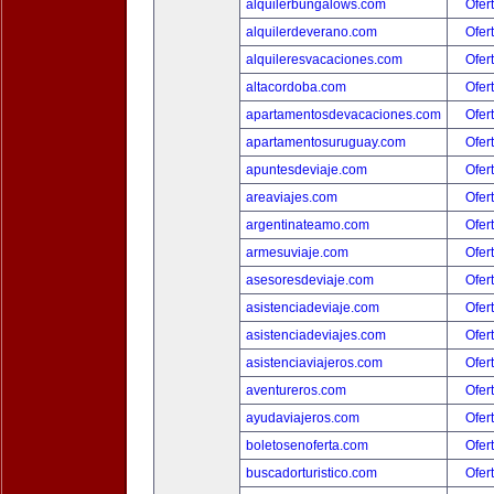
alquilerbungalows.com
Ofer
alquilerdeverano.com
Ofer
alquileresvacaciones.com
Ofer
altacordoba.com
Ofer
apartamentosdevacaciones.com
Ofer
apartamentosuruguay.com
Ofer
apuntesdeviaje.com
Ofer
areaviajes.com
Ofer
argentinateamo.com
Ofer
armesuviaje.com
Ofer
asesoresdeviaje.com
Ofer
asistenciadeviaje.com
Ofer
asistenciadeviajes.com
Ofer
asistenciaviajeros.com
Ofer
aventureros.com
Ofer
ayudaviajeros.com
Ofer
boletosenoferta.com
Ofer
buscadorturistico.com
Ofer