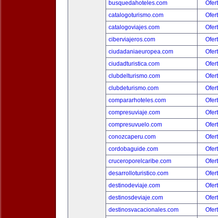
busquedahoteles.com
Ofer
catalogoturismo.com
Ofer
catalogoviajes.com
Ofer
ciberviajeros.com
Ofer
ciudadaniaeuropea.com
Ofer
ciudadturistica.com
Ofer
clubdelturismo.com
Ofer
clubdeturismo.com
Ofer
compararhoteles.com
Ofer
compresuviaje.com
Ofer
compresuvuelo.com
Ofer
conozcaperu.com
Ofer
cordobaguide.com
Ofer
cruceroporelcaribe.com
Ofer
desarrolloturistico.com
Ofer
destinodeviaje.com
Ofer
destinosdeviaje.com
Ofer
destinosvacacionales.com
Ofer