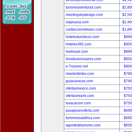
turismoprofesional.com
$4,59
turismoaventuras.com
$2,80
meetingsbydesign.com
$2,50
viajesusa.com
$2,40
caribecolombiano.com
$1,80
hotelesturisticos.com
$999
hoteles365.com
$950
livebrasil.com
$899
ilovebuenosaires.com
$850
e-Turismo.net
$800
miamiofertas.com
$799
guiacaracas.com
$790
ofertasmexico.com
$750
ofertasmiami.com
$750
tuvacacion.com
$750
pasajesenoferta.com
$699
turismosudafrica.com
$680
agentedeturismo.com
$650