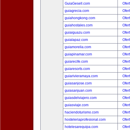
GuiaGesell.com
Ofer
guiagrecia.com
Ofer
guiahongkong.com
Ofer
guiahostales.com
Ofer
guiaiguazu.com
Ofer
guialapaz.com
Ofer
guiamorelia.com
Ofer
guiapinamar.com
Ofer
guiarecife.com
Ofer
guiaresorts.com
Ofer
guiarivieramaya.com
Ofer
guiasanjose.com
Ofer
guiasanjuan.com
Ofer
guiasdelviajero.com
Ofer
guiasviaje.com
Ofer
haciendoturismo.com
Ofer
hosteleriaprofesional.com
Ofer
hotelesarequipa.com
Ofer