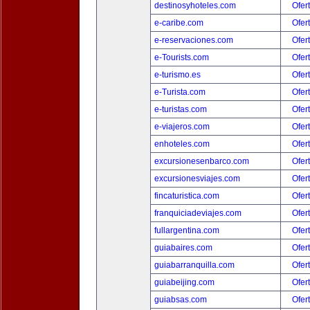
destinosyhoteles.com
Ofer
e-caribe.com
Ofer
e-reservaciones.com
Ofer
e-Tourists.com
Ofer
e-turismo.es
Ofer
e-Turista.com
Ofer
e-turistas.com
Ofer
e-viajeros.com
Ofer
enhoteles.com
Ofer
excursionesenbarco.com
Ofer
excursionesviajes.com
Ofer
fincaturistica.com
Ofer
franquiciadeviajes.com
Ofer
fullargentina.com
Ofer
guiabaires.com
Ofer
guiabarranquilla.com
Ofer
guiabeijing.com
Ofer
guiabsas.com
Ofer