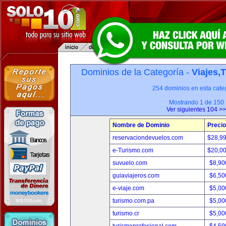
Dominios de la Categoría -
Viajes,
254 dominios en esta categ
Mostrando 1 de 150
Ver siguientes 104 >>
Nombre de Dominio
Precio
reservaciondevuelos.com
$28,9
e-Turismo.com
$20,0
suvuelo.com
$8,90
guiaviajeros.com
$6,50
e-viaje.com
$5,00
turismo.com.pa
$5,00
turismo.cr
$5,00