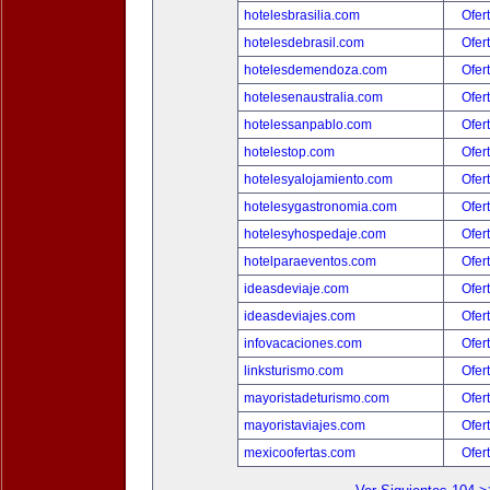
hotelesbrasilia.com
Ofer
hotelesdebrasil.com
Ofer
hotelesdemendoza.com
Ofer
hotelesenaustralia.com
Ofer
hotelessanpablo.com
Ofer
hotelestop.com
Ofer
hotelesyalojamiento.com
Ofer
hotelesygastronomia.com
Ofer
hotelesyhospedaje.com
Ofer
hotelparaeventos.com
Ofer
ideasdeviaje.com
Ofer
ideasdeviajes.com
Ofer
infovacaciones.com
Ofer
linksturismo.com
Ofer
mayoristadeturismo.com
Ofer
mayoristaviajes.com
Ofer
mexicoofertas.com
Ofer