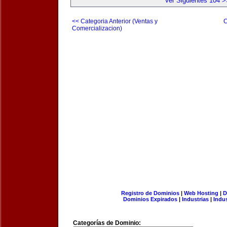
Ver Siguientes 104 >
<< Categoria Anterior (Ventas y
C
Comercializacion)
Registro de Dominios
|
Web Hosting
|
D
Dominios Expirados
|
Industrias
|
Indu
Categorías de Dominio: