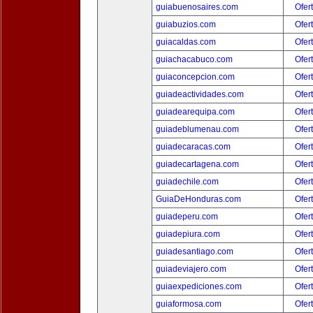
guiabuenosaires.com
Ofer
guiabuzios.com
Ofer
guiacaldas.com
Ofer
guiachacabuco.com
Ofer
guiaconcepcion.com
Ofer
guiadeactividades.com
Ofer
guiadearequipa.com
Ofer
guiadeblumenau.com
Ofer
guiadecaracas.com
Ofer
guiadecartagena.com
Ofer
guiadechile.com
Ofer
GuiaDeHonduras.com
Ofer
guiadeperu.com
Ofer
guiadepiura.com
Ofer
guiadesantiago.com
Ofer
guiadeviajero.com
Ofer
guiaexpediciones.com
Ofer
guiaformosa.com
Ofer