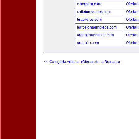
ciberperu.com
Ofertar
chileinmuebles.com
Ofertar
brasileros.com
Ofertar
barcelonaempleos.com
Ofertar
argentinaenlinea.com
Ofertar
arequito.com
Ofertar
<< Categoria Anterior (Ofertas de la Semana)