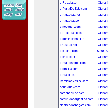
e-Rafaela.com
Ofertar
e-PuntaDelEste.com
Ofertar
e-Paraguay.net
Ofertar
e-Paraguay.com
Ofertar
e-neuquen.com
Ofertar
e-Honduras.com
Ofertar
e-dominicana.com
Ofertar
e-Ciudad.net
Ofertar
e-ciudad.com
$950.0
e-chile.com
Ofertar
e-BuenosAires.com
Ofertar
e-brasilia.com
Ofertar
e-Brasil.net
Ofertar
DominiosMexico.com
Ofertar
deuruguay.com
Ofertar
cordobaguide.com
Ofertar
comunidadargentina.com
Ofertar
clasificadosbogota.com
Ofertar