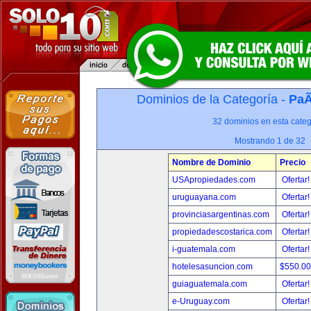
Dominios de la Categoría -
PaÃ
32 dominios en esta categ
Mostrando 1 de 32
Nombre de Dominio
Precio
USApropiedades.com
Ofertar
uruguayana.com
Ofertar
provinciasargentinas.com
Ofertar
propiedadescostarica.com
Ofertar
i-guatemala.com
Ofertar
hotelesasuncion.com
$550.0
guiaguatemala.com
Ofertar
e-Uruguay.com
Ofertar