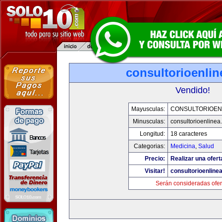
consultorioenli
Vendido!
Mayusculas:
CONSULTORIOEN
Minusculas:
consultorioenlinea
Longitud:
18 caracteres
Categorias:
Medicina
,
Salud
Precio:
Realizar una ofert
Visitar!
consultorioenline
Serán consideradas ofer