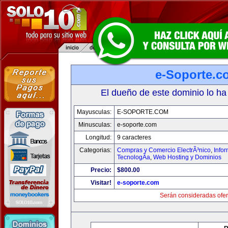
e-Soporte.c
El dueño de este dominio lo ha
Mayusculas:
E-SOPORTE.COM
Minusculas:
e-soporte.com
Longitud:
9 caracteres
Categorias:
Compras y Comercio ElectrÃ³nico
,
Info
TecnologÃ­a
,
Web Hosting y Dominios
Precio:
$800.00
Visitar!
e-soporte.com
Serán consideradas ofer