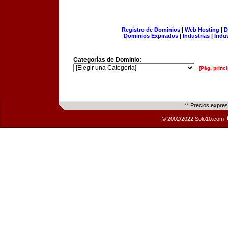
Registro de Dominios
|
Web Hosting
|
D
Dominios Expirados
|
Industrias
|
Indu
Categorías de Dominio:
[Pág. princi
** Precios expre
© 2002/2022 Solo10.com