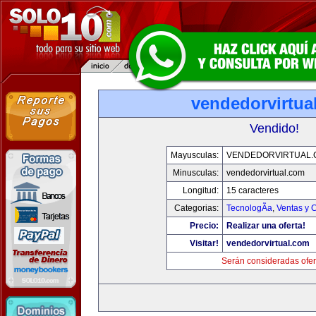
vendedorvirtua
Vendido!
Mayusculas:
VENDEDORVIRTUAL
Minusculas:
vendedorvirtual.com
Longitud:
15 caracteres
Categorias:
TecnologÃ­a
,
Ventas y 
Precio:
Realizar una oferta!
Visitar!
vendedorvirtual.com
Serán consideradas ofer