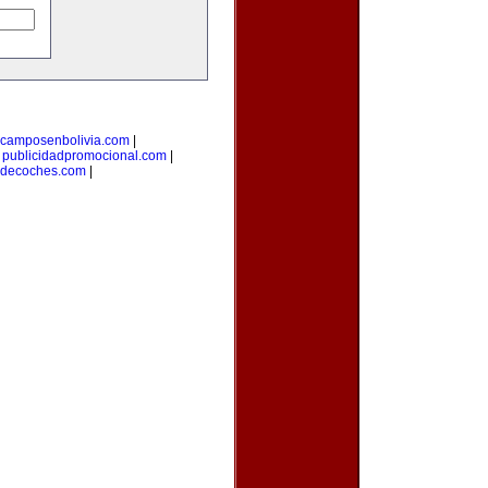
camposenbolivia.com
|
|
publicidadpromocional.com
|
osdecoches.com
|