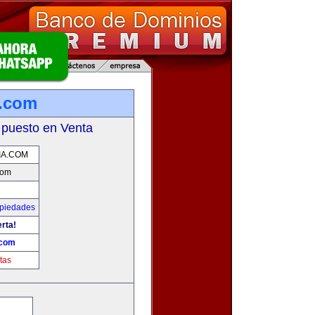
a.com
 puesto en Venta
IA.COM
com
opiedades
erta!
.com
tas