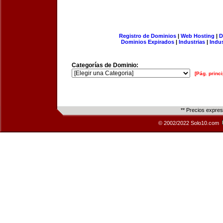
Registro de Dominios
|
Web Hosting
|
D
Dominios Expirados
|
Industrias
|
Indu
Categorías de Dominio:
[Pág. princi
** Precios expre
© 2002/2022 Solo10.com