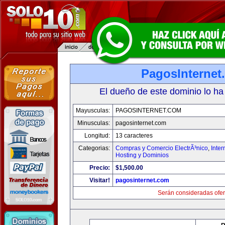
PagosInternet
El dueño de este dominio lo ha
Mayusculas:
PAGOSINTERNET.COM
Minusculas:
pagosinternet.com
Longitud:
13 caracteres
Categorias:
Compras y Comercio ElectrÃ³nico
,
Inter
Hosting y Dominios
Precio:
$1,500.00
Visitar!
pagosinternet.com
Serán consideradas ofer