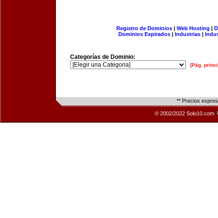
Registro de Dominios
|
Web Hosting
|
D
Dominios Expirados
|
Industrias
|
Indu
Categorías de Dominio:
[Pág. princi
** Precios expre
© 2002/2022 Solo10.com