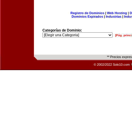
Registro de Dominios
|
Web Hosting
|
D
Dominios Expirados
|
Industrias
|
Indu
Categorías de Dominio:
[Pág. princi
** Precios expre
© 2002/2022 Solo10.com